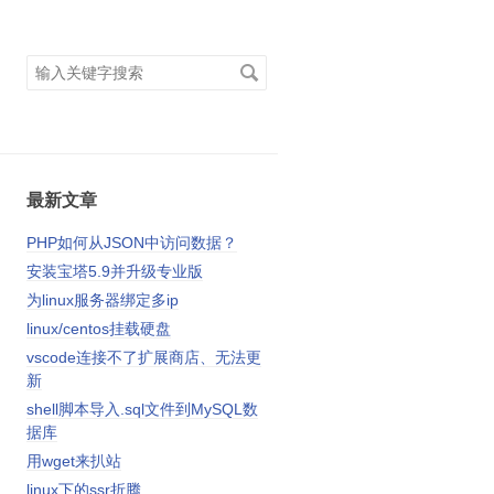
搜
索
关
键
字
最新文章
PHP如何从JSON中访问数据？
安装宝塔5.9并升级专业版
为linux服务器绑定多ip
linux/centos挂载硬盘
vscode连接不了扩展商店、无法更
新
shell脚本导入.sql文件到MySQL数
据库
用wget来扒站
linux下的ssr折腾