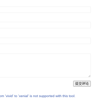
提交评论
vid' to 'xenial' is not supported with this tool.