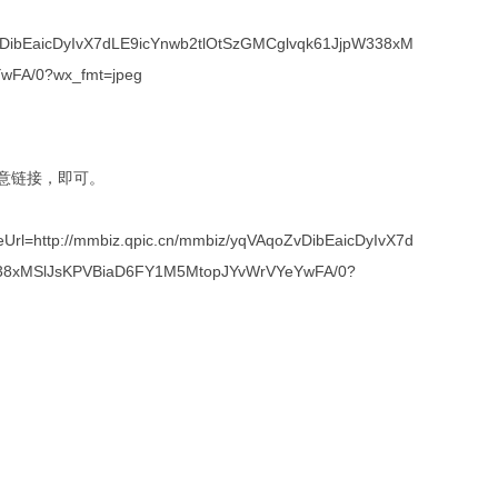
ZvDibEaicDyIvX7dLE9icYnwb2tlOtSzGMCglvqk61JjpW338xM
wFA/0?wx_fmt=jpeg
意链接，即可。
Url=http://mmbiz.qpic.cn/mmbiz/yqVAqoZvDibEaicDyIvX7d
338xMSlJsKPVBiaD6FY1M5MtopJYvWrVYeYwFA/0?