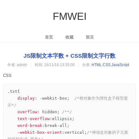
FMWEI
首页
收藏
留言
JS限制文本字数 + CSS限制文字行数
作者:
admin
时间:
16/11/18 13:35:00
分类:
HTML
,
CSS
,
JavaScript
CSS
.txt
{

display
:
 -webkit-box
;  
/*将对象作为弹性盒子模型显
示*/
overflow
:
 hidden
; 
/**/
text-overflow
:
ellipsis
;

word-break
:
break-all
;

-webkit-box-orient
:
vertical
;
/*伸缩盒对象的子元素