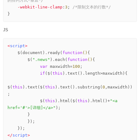
的排列方式-垂直*/
-webkit-line-clamp
:
3
; 
/*限制文本的行数*/
}
JS
<
script
>
    $(document).ready(
function
()
{
        $(
".news"
).each(
function
()
{
var
 maxwidth=
100
;   

if
($(
this
).text().length>maxwidth){   

$(
this
).text($(
this
).text().substring(
0
,maxwidth))
;    

             $(
this
).html($(
this
).html()+
"<a 
href='#'>[详细]</a>"
);    

        }    

        });   

</
script
>